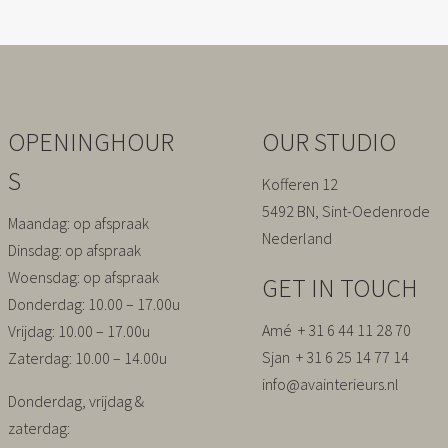
OPENINGHOUR
OUR STUDIO
S
Kofferen 12
5492 BN, Sint-Oedenrode
Maandag
: op afspraak
Nederland
Dinsdag
: op afspraak
Woensdag
: op afspraak
GET IN TOUCH
Donderdag
: 10.00 – 17.00u
Amé + 31 6 44 11 28 70
Vrijdag
: 10.00 – 17.00u
Sjan + 31 6 25 14 77 14
Zaterdag
: 10.00 – 14.00u
info@avainterieurs.nl
Donderdag, vrijdag &
zaterdag: