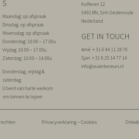
S
Kofferen 12
5492 BN, Sint-Oedenrode
Maandag
: op afspraak
Nederland
Dinsdag
: op afspraak
Woensdag
: op afspraak
GET IN TOUCH
Donderdag
: 10.00 – 17.00u
Amé + 31 6 44 11 28 70
Vrijdag
: 10.00 – 17.00u
Sjan + 31 6 25 14 77 14
Zaterdag
: 10.00 – 14.00u
info@avainterieurs.nl
Donderdag, vrijdag &
zaterdag:
U bent van harte welkom
om binnen te lopen
 rechten
Privacyverklaring – Cookies
Ontwik