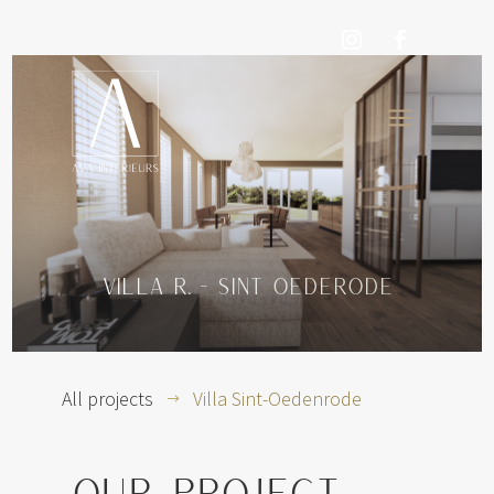
a
Villa R. - Sint Oederode
All projects
Villa Sint-Oedenrode
$
Our project